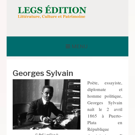
Aller
au
contenu
LEGS ÉDITION
MENU
Georges Sylvain
Poète, essayiste,
diplomate et
homme politique,
Georges Sylvain
naît le 2 avril
1865 à Puerto-
Plata en
République
© BnF | gallica.fr