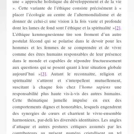
une « approche holistique du développement et de la vie
». Cette variante de l’éthique consiste précisément à «
placer l’écologie au centre de l’altermondialisme et de
donner de celui-ci une vision à la fois vaste et profonde
dont les lames de fond sont l’éthique et la spiritualité »
[2]
.
L’éthique kenmognesienne tire son froment d’un autre
postulat fécond qui se polarise dans le devoir pour les
hommes et les femmes de se comprendre et de vivre
comme des êtres humains responsables de leur présence
dans le monde et capables de répondre fructueusement
aux questions qui se posent quant à leur situation globale
aujourd’hui »
[3]
. Autant le reconnaitre, religion et
spiritualité s’attirent et s’interpellent mutuellement,
suscitant à chaque fois chez l’
homo sapiens
une
responsabilité plus haute vis-à-vis des autres humains.
Cette thématique jumelle impulse en eux des
comportements dignes et honorables, lesquels engendrent
des synergies de cœurs et charrient le vivre-ensemble
harmonieux, par-delà les diversités identitaires. Les angles
d’attaque et autres postures critiques assumés par les
contributeurs au présent numéro cristallisent un tel