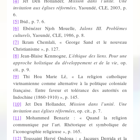
[4]
Jet Den Hollander,
Mission dans l’unité. Une
invitation aux églises réformées
, Yaoundé, CLE, 2003, p.
6.
[5]
Ibid., p. 7. 6.
[6]
Ebénézer Njoh Mouelle,
Jalons III. Problèmes
culturels
, Yaoundé, CLE, 1986, p. 8.
[7]
Ikram Chemlali, « George Sand et le nouveau
Christianisme », p. 127.
[8]
Jean-Blaise Kenmogne,
L’éthique des liens. Pour une
approche holistique du développement et de la vie
, op.
cit., p. 9.
[9]
Thi Hoa Marie Lê, « La religion catholique
vietnamienne comme alternative à la politique coloniale
française. Entre faveur et tolérance des autorités en
Indochine (1860-1910) », p. 145.
[10]
Jet Den Hollander,
Mission dans l’unité. Une
invitation aux églises réformées
, op. cit., p. 7.
[11]
Mohammed Benaziz : « Quand la religion
communique par l’art. Rhétorique et symbolique de
l’iconographie religieuse », p. 165.
[12]
Toussaint Hervé Ondoua : « Jacques Derrida et la