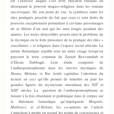
est l’exercice auquel s’est livré Hayatou Daouda en
disséquant le pouvoir magico-religieux dans les romans
sus-évoqués. De son point de vue, la symbiose entre les
rites pratiqués procède du fait que ceux-ci sont dotés de
pouvoirs exceptionnels permettant à cer-tains personnages
de se libérer d’un mal qui les aura rongés pendant des
années. Les textes démystifiés posent ainsi le problème de
la mystique ou la forte puissance de la pratique des rites «
sorcellaires » et religieux dans l’espace social africain. La
même thématique rejaillit sous un autre visage lorsqu’on
parcourt le texte commun de Zeinab Rezvantalab et
d’Ehsan Dabbagh. Leur étude comparée de
l’anthropomorphisme dans les œuvres mystiques de
Shams, Molana, et Ibn Arabi capitalise l’attention du
lecteur en ceci qu’elle permet de remettre au jour les
e
grandes figures du mysticisme musulman des XII
et
e
XIII
siècles. La question de l’anthropomorphisme se
faisant à la fois obsédante et polémique dans le corpus sur
la littérature fantastique qu’imprègnent
Maqalat
,
Mathnavi
, et
al-Hekam
, les co-auteurs de l’article
s’attachent à mettre en regard les points de convergence et