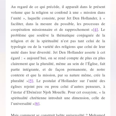
Au regard de ce qui précède, il apparaît dans le présent
volume que la religion se confond à une « mission dans
l’unité », laquelle consiste, pour Jet Den Hollander, à «
faciliter, dans la mesure du possible, les processus de
coopération missionnaire et de rapprochement »
[4]
. Le
problème que soulève la thématique conjuguée de la
religion et de la spiritualité n’est pas tant celui de la
typologie ou de la variété des religions que celui de leur
unité dans leur diversité. Jet Den Hollander asserte à cet
égard : « aujourd’hui, on se rend compte de plus en plus
clairement que la pluralité, même au sein de l’Église, fait
partie intégrante, et de façon permanente, de notre
contexte et que la mission, par sa nature même, crée la
pluralité »
[5]
. Le postulat d’Hollander sur l’unité des
églises rejoint peu ou prou celui d’autres penseurs, à
l’instar d’Ebénézer Njoh Mouelle. Pour cet essayiste, « la
spiritualité chrétienne introduit une dimension, celle de
l’universalité »
[6]
.
Mais comment se construit ladite universalité ? Mohamed