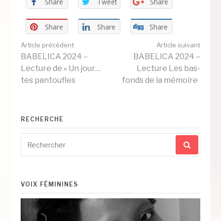
Share
Tweet
Share
Share
Share
Share
Lire
Article précédent
Article suivant
BABELICA 2024 –
BABELICA 2024 –
Lecture de « Un jour…
Lecture Les bas-
la
tes pantoufles
fonds de la mémoire
suite
RECHERCHE
Recherche
pour
:
VOIX FÉMININES